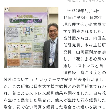
2016.05.18 /
研究ブログ
平成
28
年
5
月
14
日、
15
日に第
34
回日本生
理心理学会が名古屋大
学で開催されました。
当財団からは、内田主
任研究員、木村主任研
究員、山岡顧問が参加
し、「花による心身の
癒し
-
ストレスと自
律神経，肩こり度との
関連について
-
」というテーマで研究発表を行いまし
た。この研究は日本大学松本教授との共同研究で行わ
れ、花
によるス
トレス緩和効果を調べました。自ら花
を生けて鑑賞した場合と、他人が生けた花を鑑賞した
場合、花でない写真を鑑賞した場合との違いを調べま