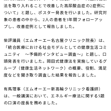
法を取り入れることで改善した高尿酸血症の
2
症例に
ついて」と題し、ポスター発表を行いました。研究対
象の患者の中から、
2
人の患者を
3
年間フォローアッ
プし、改善症例として報告しました。
柴評議員（エムオーエー名古屋クリニック院長）は、
「統合医療における社会モデルとしての健康生活コミ
ュニティ ～予備的インタビュー調査～」と題し、口
頭発表を行いました。岡田式健康法を実施しているグ
ループ（健康生活ネットワーク）の概要、役割、満足
度などを聞き取り調査した結果を報告しました。
有馬理事（エムオーエー新高輪クリニック看護師）
は、一般講演において、エネルギー療法に関する
5
題
の口演の座長を務めました。