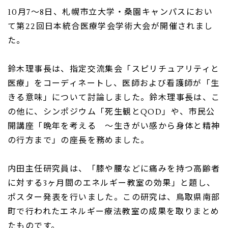
10
月
7
～
8
日、札幌市立大学・桑園キャンパスにおい
て第
22
回日本統合医療学会学術大会が開催されまし
た。
鈴木理事長は、指定交流集会「スピリチュアリティと
医療」をコーディネートし、医師および看護師が「生
きる意味」について討論しました。鈴木理事長は、こ
の他に、シンポジウム「死生観と
QOD
」や、市民公
開講座「晩年を考える ～生きがい感から身体と精神
の行方まで」の座長を務めました。
内田主任研究員は、「膝や腰などに痛みを持つ高齢者
に対する
3
ヶ月間のエネルギー教室の効果」と題し、
ポスター発表を行いました。この研究は、鳥取県南部
町で行われたエネルギー療法教室の成果を取りまとめ
たものです。