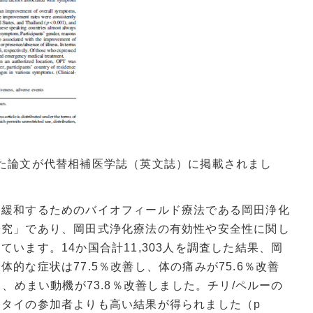
た論文が代替相補医学誌（英文誌）に掲載されまし
緩和するためのバイオフィールド療法である岡田浄化
研究」であり、岡田式浄化療法の有効性や安全性に関し
しています。
14
か国合計
11,303
人を調査した結果、岡
全体的な症状は
77.5
％改善し、体の痛みが
75.6
％改善
し、めまい動機が
73.8
％改善しました。チリ
/
ペルーの
、タイの参加者よりも高い結果が得られました（
p