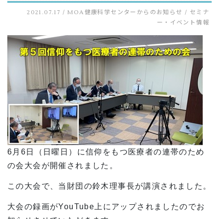
2021.07.17 /
MOA健康科学センターからのお知らせ
/
セミナ
ー・イベント情報
6
月
6
日（日曜日）に信仰をもつ医療者の連帯のため
の会大会が開催されました。
この大会で、当財団の鈴木理事長が講演されました。
大会の録画が
YouTube
上にアップされましたのでお