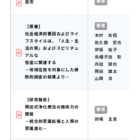
著者
目次
著者
【原著】
社会経済的要因およびライ
木村 友昭
フスタイルは、「人生・生
佐久間 哲也
活の質」およびスピリチュ
伊坂 裕子
アルな
烏帽子田 彰
態度に関連する
内田 誠也
－地域住民を対象にした横
岡田 雄太
断的調査の結果より－
山岡 淳
【研究報告】
岡田式浄化療法の施術力の
著者
開発
的場 主真
－統合的意識拡張と人類の
意識進化－